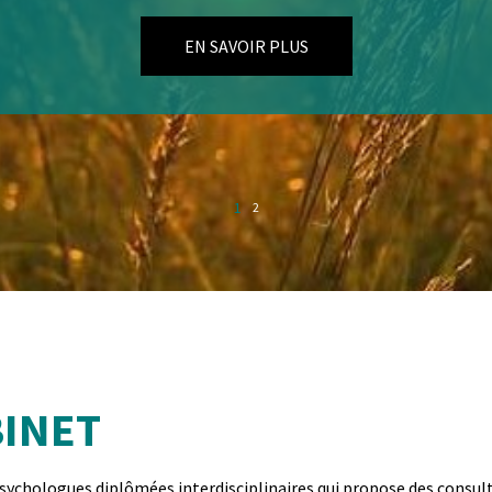
EN SAVOIR PLUS
2
1
BINET
ychologues diplômées interdisciplinaires qui propose des consul