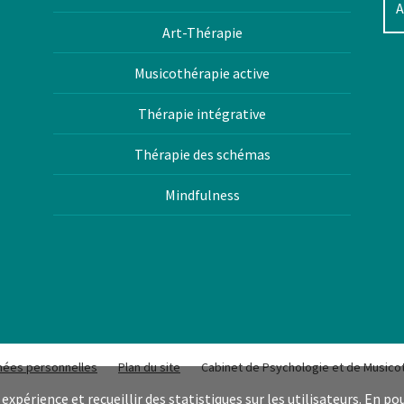
Art-Thérapie
Musicothérapie active
Thérapie intégrative
Thérapie des schémas
Mindfulness
nnées personnelles
Plan du site
Cabinet de Psychologie et de Musicot
expérience et recueillir des statistiques sur les utilisateurs. En po