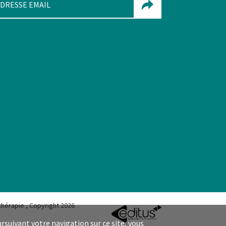
ENVOYER
hérapie , Copyright 2026
ursuivant votre navigation sur ce site, vous
MARKETING & D
AT
A SERVICES